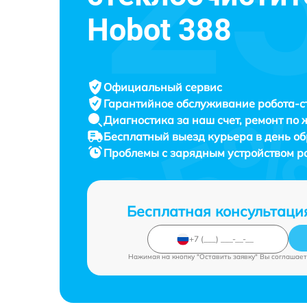
Hobot 388
Официальный сервис
Гарантийное обслуживание
робота-с
Диагностика за наш счет,
ремонт по
Бесплатный выезд курьера
в день о
Проблемы с зарядным устройством р
Бесплатная консультаци
Нажимая на кнопку "Оставить заявку" Вы соглашает