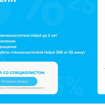
теклоочистителя Hobot до 3 лет
 желанию
бращения
обота-стеклоочистителя
Hobot 388 от 35 минут
я со специалистом
Оставить заявку
есь c
политикой конфиденциальности