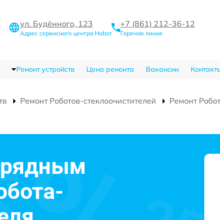
ул. Будённого, 123
+7 (861) 212-36-12
Адрес сервисного центра Hobot
Горячая линия
Ремонт устройств
Цена ремонта
Вакансии
Контакт
тв
Ремонт Роботов-стеклоочистителей
Ремонт Робо
арядным
обота-
еля