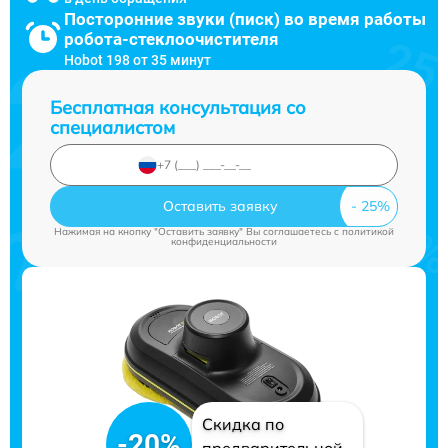
Посторонние звуки (писк) во время работы
робота-стеклоочистителя
Hobot 198 от 35 минут
Бесплатная консультация со
специалистом
Оставить заявку
Нажимая на кнопку "Оставить заявку" Вы соглашаетесь c
политикой
конфиденциальности
Скидка по
-20%
предварительной