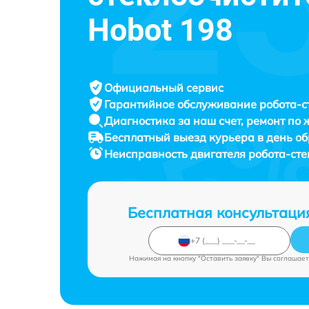
Hobot 198
Официальный сервис
Гарантийное обслуживание
робота-с
Диагностика за наш счет,
ремонт по
Бесплатный выезд курьера
в день о
Неисправность двигателя робота-ст
Бесплатная консультаци
Нажимая на кнопку "Оставить заявку" Вы соглашает