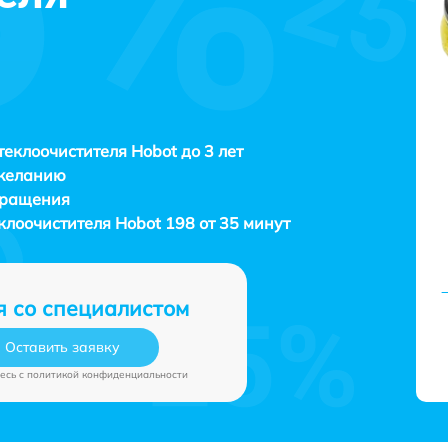
теклоочистителя Hobot до 3 лет
 желанию
бращения
еклоочистителя
Hobot 198 от 35 минут
я со специалистом
Оставить заявку
есь c
политикой конфиденциальности