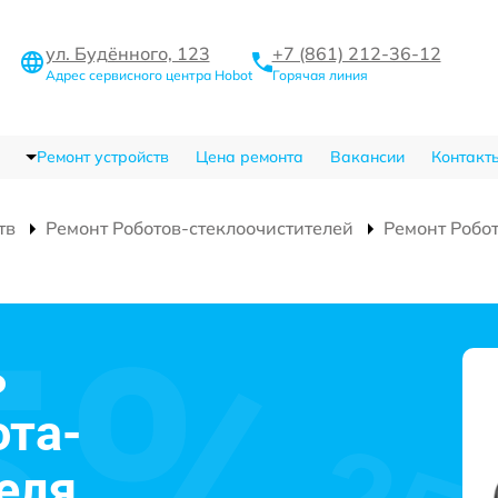
ул. Будённого, 123
+7 (861) 212-36-12
Адрес сервисного центра Hobot
Горячая линия
Ремонт устройств
Цена ремонта
Вакансии
Контакт
тв
Ремонт Роботов-стеклоочистителей
Ремонт Робо
ь
ота-
еля